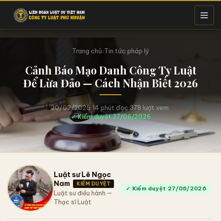
Trang chủ
Tin tức pháp lý
›
Cảnh Báo Mạo Danh Công Ty Luật
Để Lừa Đảo — Cách Nhận Biết 2026
20/02/2025
·
14 phút đọc
·
378 lượt xem
·
✓ Kiểm duyệt 27/06/2026
Luật sư Lê Ngọc
Nam
KIỂM DUYỆT
✓ Kiểm duyệt 27/06/2026
Luật sư điều hành —
Thạc sĩ Luật