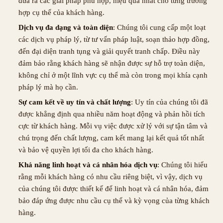
đưa ra các giải pháp phù hợp, hiệu quả nhất cho từng trường
hợp cụ thể của khách hàng.
Dịch vụ đa dạng và toàn diện
: Chúng tôi cung cấp một loạt
các dịch vụ pháp lý, từ tư vấn pháp luật, soạn thảo hợp đồng,
đến đại diện tranh tụng và giải quyết tranh chấp. Điều này
đảm bảo rằng khách hàng sẽ nhận được sự hỗ trợ toàn diện,
không chỉ ở một lĩnh vực cụ thể mà còn trong mọi khía cạnh
pháp lý mà họ cần.
Sự cam kết về uy tín và chất lượng
: Uy tín của chúng tôi đã
được khẳng định qua nhiều năm hoạt động và phản hồi tích
cực từ khách hàng. Mỗi vụ việc được xử lý với sự tận tâm và
chú trọng đến chất lượng, cam kết mang lại kết quả tốt nhất
và bảo vệ quyền lợi tối đa cho khách hàng.
Khả năng linh hoạt và cá nhân hóa dịch vụ
: Chúng tôi hiểu
rằng mỗi khách hàng có nhu cầu riêng biệt, vì vậy, dịch vụ
của chúng tôi được thiết kế để linh hoạt và cá nhân hóa, đảm
bảo đáp ứng được nhu cầu cụ thể và kỳ vọng của từng khách
hàng.