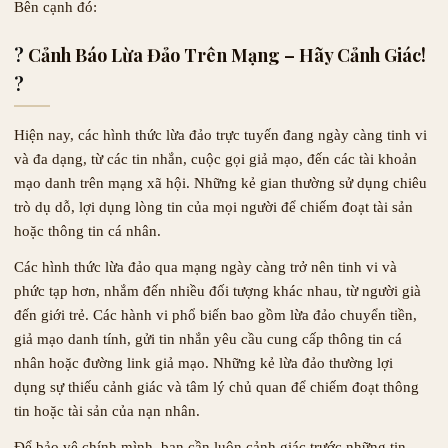
Bên cạnh đó:
?
Cảnh Báo Lừa Đảo Trên Mạng – Hãy Cảnh Giác!
?
Hiện nay, các hình thức lừa đảo trực tuyến đang ngày càng tinh vi
và đa dạng, từ các tin nhắn, cuộc gọi giả mạo, đến các tài khoản
mạo danh trên mạng xã hội. Những kẻ gian thường sử dụng chiêu
trò dụ dỗ, lợi dụng lòng tin của mọi người để chiếm đoạt tài sản
hoặc thông tin cá nhân.
Các hình thức lừa đảo qua mạng ngày càng trở nên tinh vi và
phức tạp hơn, nhắm đến nhiều đối tượng khác nhau, từ người già
đến giới trẻ. Các hành vi phổ biến bao gồm lừa đảo chuyển tiền,
giả mạo danh tính, gửi tin nhắn yêu cầu cung cấp thông tin cá
nhân hoặc đường link giả mạo. Những kẻ lừa đảo thường lợi
dụng sự thiếu cảnh giác và tâm lý chủ quan để chiếm đoạt thông
tin hoặc tài sản của nạn nhân.
Để bảo vệ chính mình, bạn cần luôn cảnh giác trước những tin