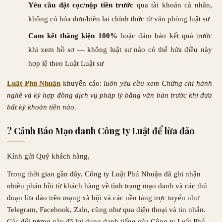
Yêu cầu đặt cọc/nộp tiền trước
qua tài khoản cá nhân,
không có hóa đơn/biên lai chính thức từ văn phòng luật sư
Cam kết thắng kiện 100%
hoặc đảm bảo kết quả trước
khi xem hồ sơ — không luật sư nào có thể hứa điều này
hợp lệ theo Luật Luật sư
Luật Phú Nhuận
khuyến cáo:
luôn yêu cầu xem Chứng chỉ hành
nghề và ký hợp đồng dịch vụ pháp lý bằng văn bản trước khi đưa
bất kỳ khoản tiền nào.
? Cảnh Báo Mạo danh Công ty Luật để lừa đảo
Kính gửi Quý khách hàng,
Trong thời gian gần đây, Công ty Luật Phú Nhuận đã ghi nhận
nhiều phản hồi từ khách hàng về tình trạng mạo danh và các thủ
đoạn lừa đảo trên mạng xã hội và các nền tảng trực tuyến như
Telegram, Facebook, Zalo, cũng như qua điện thoại và tin nhắn.
Các đối tượng này đã lợi dụng danh tiếng của Công ty Luật Phú