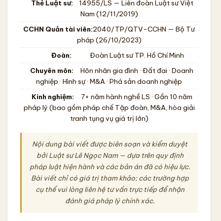
Thẻ Luật sư:
14955/LS
— Liên đoàn Luật sư Việt
Nam (12/11/2019)
CCHN Quản tài viên:
2040/TP/QTV-CCHN
— Bộ Tư
pháp (26/10/2023)
Đoàn:
Đoàn Luật sư TP. Hồ Chí Minh
Chuyên môn:
Hôn nhân gia đình · Đất đai · Doanh
nghiệp · Hình sự · M&A · Phá sản doanh nghiệp
Kinh nghiệm:
7+ năm hành nghề LS · Gần 10 năm
pháp lý (bao gồm pháp chế Tập đoàn, M&A, hòa giải
tranh tụng vụ giá trị lớn)
Nội dung bài viết được biên soạn và kiểm duyệt
bởi Luật sư Lê Ngọc Nam — dựa trên quy định
pháp luật hiện hành và các bản án đã có hiệu lực.
Bài viết chỉ có giá trị tham khảo; các trường hợp
cụ thể vui lòng liên hệ tư vấn trực tiếp để nhận
đánh giá pháp lý chính xác.