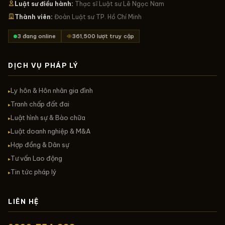
Luật sư điều hành:
Thạc sĩ Luật sư Lê Ngọc Nam
Thành viên:
Đoàn Luật sư TP. Hồ Chí Minh
3 đang online
361,500 lượt truy cập
DỊCH VỤ PHÁP LÝ
Ly hôn & Hôn nhân gia đình
▸
Tranh chấp đất đai
▸
Luật hình sự & Bào chữa
▸
Luật doanh nghiệp & M&A
▸
Hợp đồng & Dân sự
▸
Tư vấn Lao động
▸
Tin tức pháp lý
▸
LIÊN HỆ