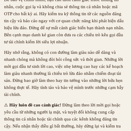
nhắn, cuộc gọi lạ và không chia sẻ thông tin cá nhân hoặc mã
OTP cho bất kỳ ai. Hãy kiểm tra kỹ thông tin từ các nguồn đáng
tin cậy và báo cáo ngay với cơ quan chức năng khi phát hiện dấu
hiệu lừa đảo. Đừng để sự mất cảnh giác biến bạn thành nạn nhân.
Bên cạnh mạo danh kẻ gian còn đưa ra các chiêu trò kêu gọi đầu
tư tài chính kiếm lời siêu lợi nhuận.
Hãy nhớ rằng, không có con đường làm giàu nào dễ dàng và
nhanh chóng mà không đòi hỏi công sức và thời gian. Những lời
mời gọi đầu tư sinh lời cao, việc nhẹ lương cao hay các kế hoạch
làm giàu nhanh thường là chiêu trò lừa đảo nhằm chiếm đoạt tài
sản. Đừng bao giờ làm theo hay tin tưởng vào những lời hứa hẹn
không thực tế. Hãy tỉnh táo và bảo vệ mình trước những cạm bẫy
tài chính.
⚠️
Hãy luôn đề cao cảnh giác!
Đừng làm theo lời mời gọi hoặc
yêu cầu từ những người lạ mặt, và tuyệt đối không cung cấp
thông tin cá nhân hoặc tài chính qua các kênh không đáng tin
cậy. Nếu nhận thấy điều gì bất thường, hãy dừng lại và kiểm tra