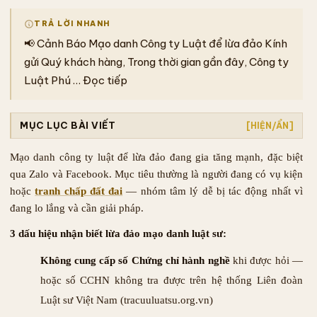
TRẢ LỜI NHANH
📢 Cảnh Báo Mạo danh Công ty Luật để lừa đảo Kính
gửi Quý khách hàng, Trong thời gian gần đây, Công ty
Luật Phú … Đọc tiếp
MỤC LỤC BÀI VIẾT
[HIỆN/ẨN]
Mạo danh công ty luật để lừa đảo đang gia tăng mạnh, đặc biệt
qua Zalo và Facebook. Mục tiêu thường là người đang có vụ kiện
hoặc
tranh chấp đất đai
— nhóm tâm lý dễ bị tác động nhất vì
đang lo lắng và cần giải pháp.
3 dấu hiệu nhận biết lừa đảo mạo danh luật sư:
Không cung cấp số Chứng chỉ hành nghề
khi được hỏi —
hoặc số CCHN không tra được trên hệ thống Liên đoàn
Luật sư Việt Nam (tracuuluatsu.org.vn)