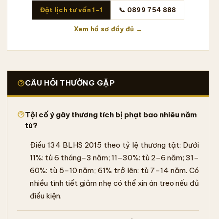
Đặt lịch tư vấn 1-1
📞 0899 754 888
Xem hồ sơ đầy đủ →
CÂU HỎI THƯỜNG GẶP
Tội cố ý gây thương tích bị phạt bao nhiêu năm
tù?
Điều 134 BLHS 2015 theo tỷ lệ thương tật: Dưới
11%: tù 6 tháng–3 năm; 11–30%: tù 2–6 năm; 31–
60%: tù 5–10 năm; 61% trở lên: tù 7–14 năm. Có
nhiều tình tiết giảm nhẹ có thể xin án treo nếu đủ
điều kiện.